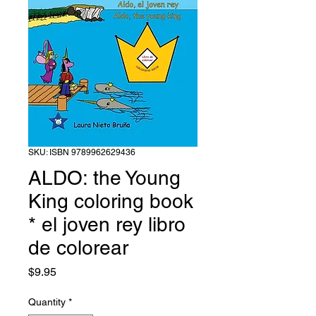
SKU: ISBN 9789962629436
ALDO: the Young
King coloring book
* el joven rey libro
de colorear
Price
$9.95
Quantity
*