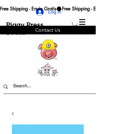
Free Shipping - Envio Gratis
Log In
Piggy Press
Contact Us
Books