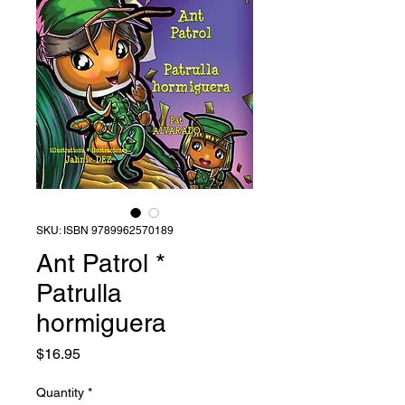
SKU: ISBN 9789962570189
Ant Patrol *
Patrulla
hormiguera
Price
$16.95
Quantity
*