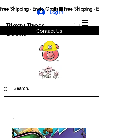
Free Shipping - Envio Gratis
Log In
Piggy Press
Contact Us
Books