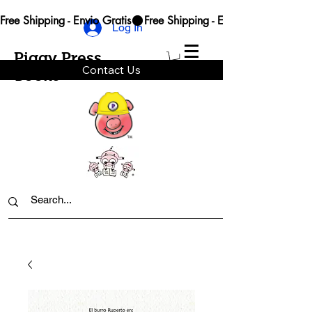
Free Shipping - Envio Gratis
Log In
Piggy Press
Contact Us
Books