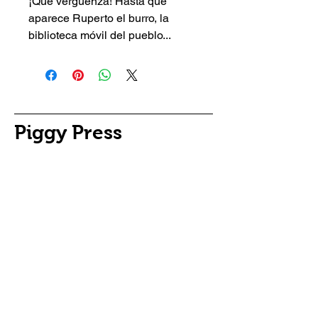
¡Qué vergüenza! Hasta que
aparece Ruperto el burro, la
biblioteca móvil del pueblo...
Piggy Press
©
2001 - 2025
piggypress.com