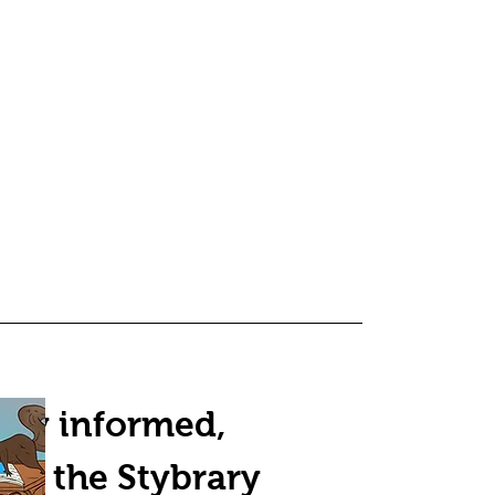
tay informed,
oin the Stybrary