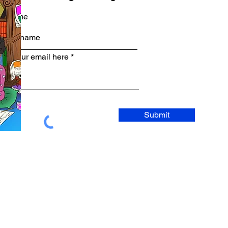
rst name
ter your email here
Submit