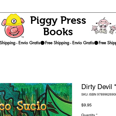
Piggy Press
Books
Dirty Devil 
SKU: ISBN 9789962690
Price
$9.95
Quantity
*