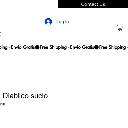
Contact Us
Log In
* Diablico sucio
818