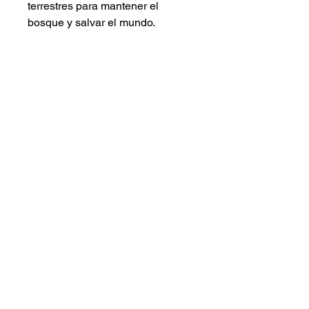
terrestres para mantener el
bosque y salvar el mundo.
Piggy Press
©
2001 - 2025
piggypress.com
Stay informed,