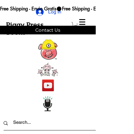
Free Shipping - Envio Gratis
Log In
Piggy Press
Contact Us
Books