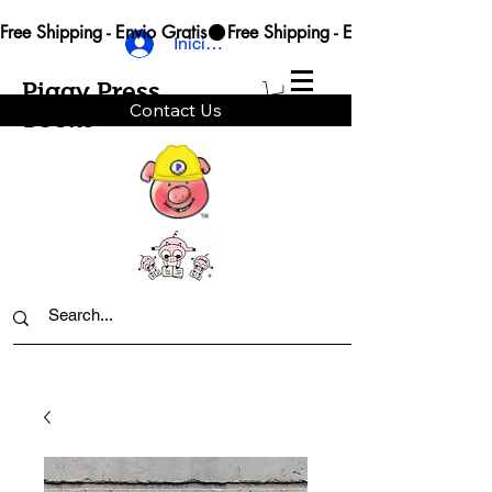
Free Shipping - Envio Gratis
Iniciar sesión
Piggy Press
Contact Us
Books