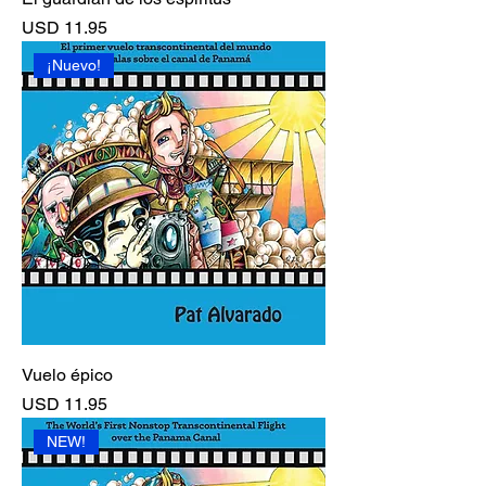
Precio
USD 11.95
¡Nuevo!
Vuelo épico
Precio
USD 11.95
NEW!