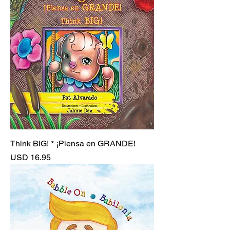
Think BIG! * ¡Piensa en GRANDE!
Precio
USD 16.95