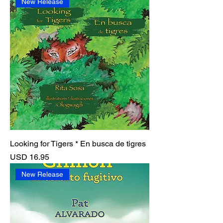
New Release
Looking for Tigers * En busca de tigres
Precio
USD 16.95
New Release