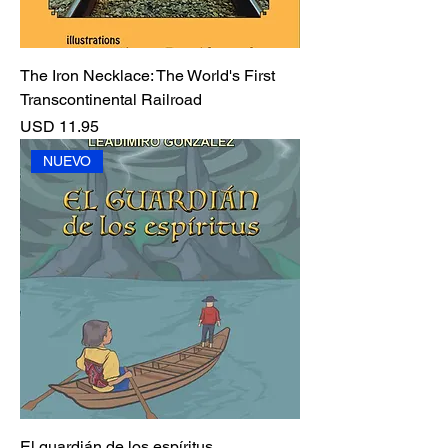
The Iron Necklace: The World's First
Transcontinental Railroad
Precio
USD 11.95
NUEVO
El guardián de los espíritus