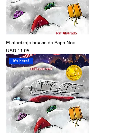
El aterrizaje brusco de Papá Noel
Precio
USD 11.95
It's here!