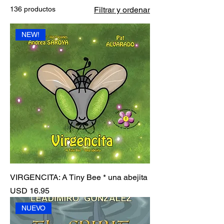
136 productos
Filtrar y ordenar
NEW!
VIRGENCITA: A Tiny Bee * una abejita
Precio
USD 16.95
NUEVO