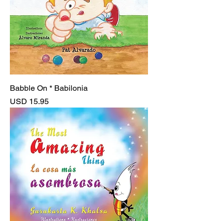
Babble On * Babilonia
Precio
USD 15.95