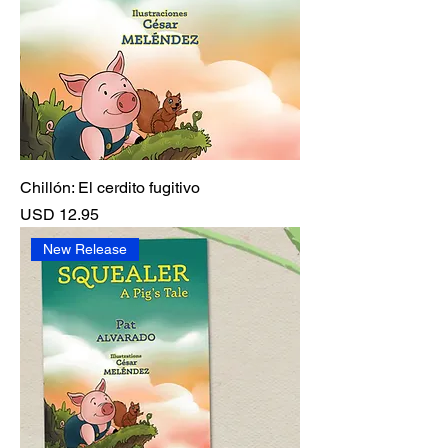
Chillón: El cerdito fugitivo
Precio
USD 12.95
New Release