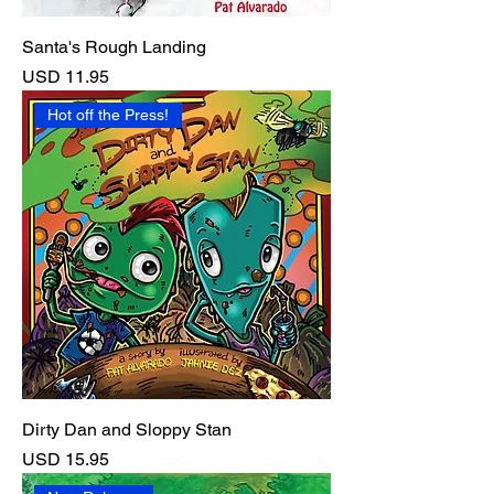
Santa's Rough Landing
Precio
USD 11.95
Hot off the Press!
Dirty Dan and Sloppy Stan
Precio
USD 15.95