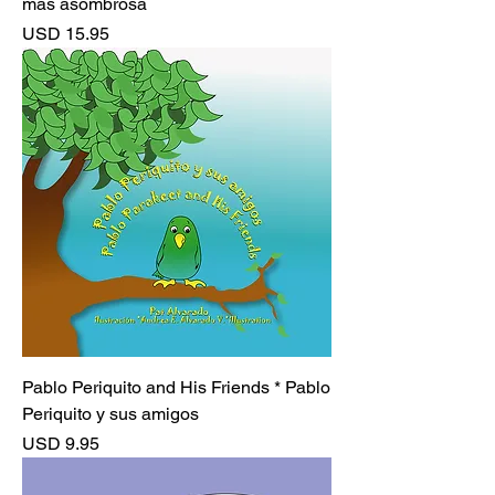
más asombrosa
Precio
USD 15.95
Pablo Periquito and His Friends * Pablo
Periquito y sus amigos
Precio
USD 9.95