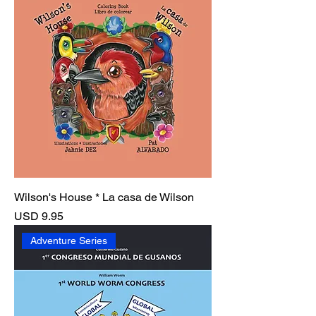
Wilson's House * La casa de Wilson
Precio
USD 9.95
Adventure Series