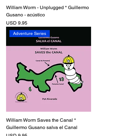
William Worm - Unplugged * Guillermo
Gusano - acústico
Precio
USD 9.95
Adventure Series
William Worm Saves the Canal *
Guillermo Gusano salva el Canal
Precio
USD 9.95