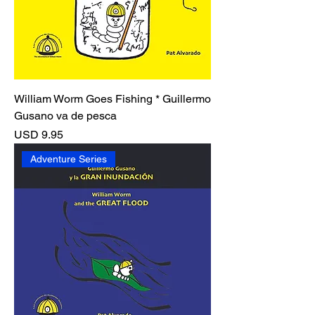
William Worm Goes Fishing * Guillermo
Gusano va de pesca
Precio
USD 9.95
Adventure Series