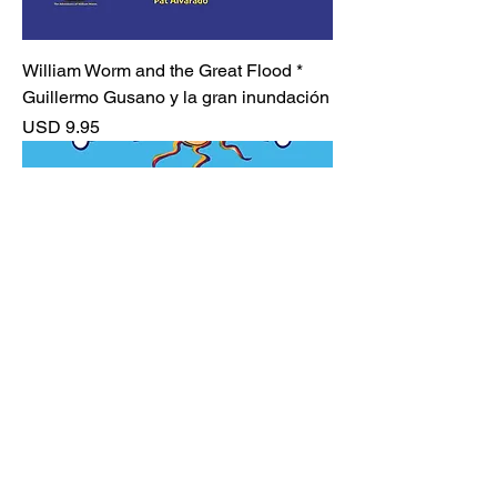
William Worm and the Great Flood *
Guillermo Gusano y la gran inundación
Precio
USD 9.95
Planting Seeds * Sembrando semillas