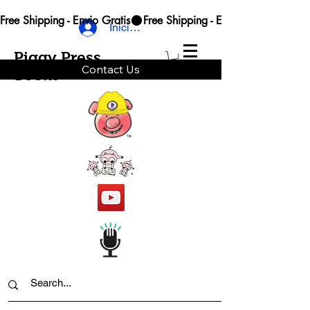
Free Shipping - Envio Gratis
Iniciar sesión
Piggy Press
Contact Us
Books