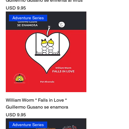
Guillermo Gusano se enfrenta al virus
Precio
USD 9.95
Adventure Series
William Worm * Falls in Love *
Guillermo Gusano se enamora
Precio
USD 9.95
Adventure Series