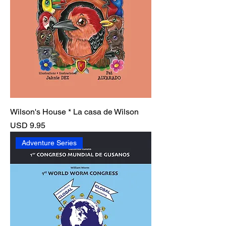
Wilson's House * La casa de Wilson
Precio
USD 9.95
Adventure Series