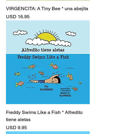
VIRGENCITA: A Tiny Bee * una abejita
Precio
USD 16.95
Freddy Swims Like a Fish * Alfredito
tiene aletas
Precio
USD 9.95