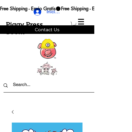
Free Shipping - Envio Gratis
Iniciar sesión
Piggy Press
Contact Us
Books