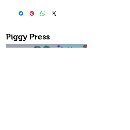
Piggy Press
©
2001 - 2025
piggypress.com
Stay informed,
join the Stybrary