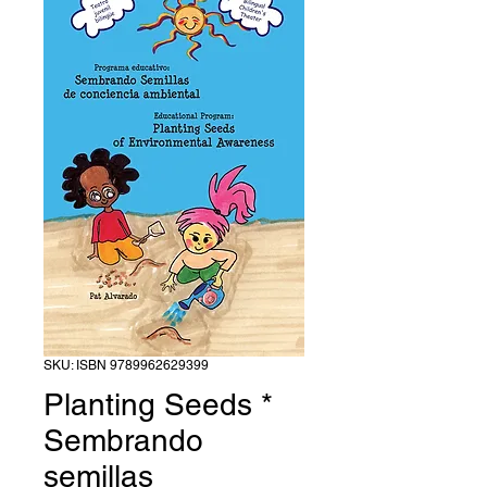
SKU: ISBN 9789962629399
Planting Seeds *
Sembrando
semillas