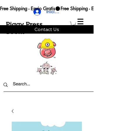
Free Shipping - Envio Gratis
Iniciar sesión
Piggy Press
Contact Us
Books