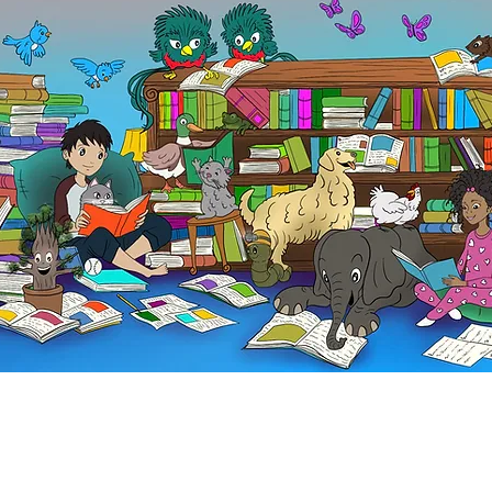
S
j
Fi
En