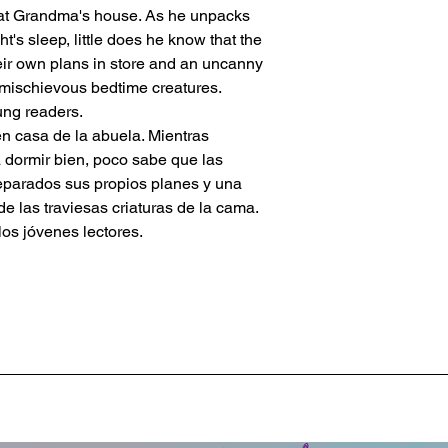
at Grandma's house. As he unpacks
t's sleep, little does he know that the
ir own plans in store and an uncanny
 mischievous bedtime creatures.
ung readers.
en casa de la abuela. Mientras
dormir bien, poco sabe que las
reparados sus propios planes y una
de las traviesas criaturas de la cama.
los jóvenes lectores.