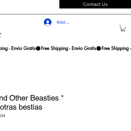
Contact Us
Iniciar sesión
d Other Beasties *
otras bestias
124