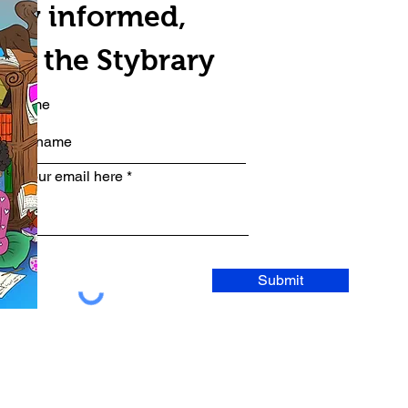
tay informed,
oin the Stybrary
rst name
ter your email here
Submit