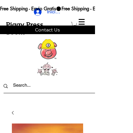
Free Shipping - Envio Gratis
Iniciar sesión
Piggy Press
Contact Us
Books