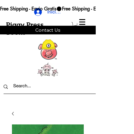
Free Shipping - Envio Gratis
Iniciar sesión
Piggy Press
Contact Us
Books