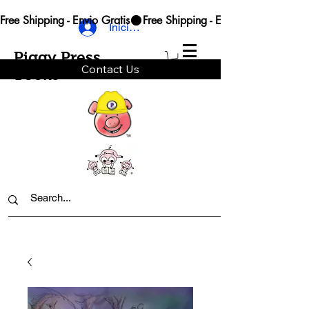
Free Shipping - Envio Gratis
Iniciar sesión
Piggy Press
Contact Us
Books