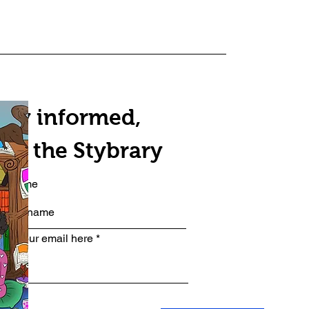
tay informed,
oin the Stybrary
rst name
ter your email here