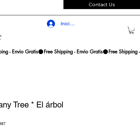
Contact Us
Iniciar sesión
y Tree * El árbol
887