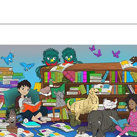
S
j
Fi
En