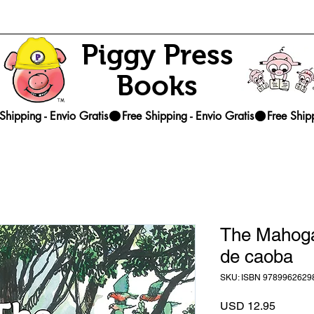
Piggy Press
Books
The Mahogan
de caoba
SKU: ISBN 9789962629
Precio
USD 12.95